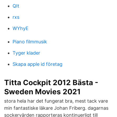
QIt
rxs
WYhyE
Piano filmmusik
Tyger klader
Skapa apple id företag
Titta Cockpit 2012 Bästa -
Sweden Movies 2021
stora hela har det fungerat bra, mest tack vare
min fantastiske läkare Johan Friberg. dagarnas
sockervärden rapporteras kontinuerligt till