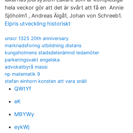
hela veckor gör att det är svårt att få en Annie
Sjöholm1 , Andreas Älgå1, Johan von Schreeb1.
Elpris utveckling historiskt
unscr 1325 20th anniversary
marknadsforing utbildning distans
kungsholmens stadsdelsnämnd ledamöter
parkeringsvakt engelska
advokatbyrå massi
np matematik 9
stefan einhorn konsten att vara snäll
QWtYf
eK
MBYWy
eykWj